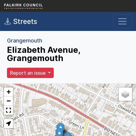
Skip to main content
Streets
Grangemouth
Elizabeth Avenue,
Grangemouth
Report an issue
+
−